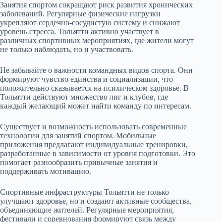
Занятия спортом сокращают риск развития хронических
заболеваний. Регулярные физические нагрузки
укрепляют сердечно-сосудистую систему и снижают
уровень стресса. Тольятти активно участвует в
различных спортивных мероприятиях, где жители могут
не только наблюдать, но и участвовать.
Не забывайте о важности командных видов спорта. Они
формируют чувство единства и социализации, что
положительно сказывается на психическом здоровье. В
Тольятти действуют множество лиг и клубов, где
каждый желающий может найти команду по интересам.
Существует и возможность использовать современные
технологии для занятий спортом. Мобильные
приложения предлагают индивидуальные тренировки,
разработанные в зависимости от уровня подготовки. Это
помогает разнообразить привычные занятия и
поддерживать мотивацию.
Спортивные инфраструктуры Тольятти не только
улучшают здоровье, но и создают активные сообщества,
объединяющие жителей. Регулярные мероприятия,
фестивали и соревнования формируют связь между