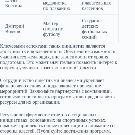
Елена
медалистка
плавательных
Костина
по плаванию
бассейнов
Создание
Мастер
Дмитрий
детских
спорта по
Волков
футбольных
футболу
секций
Ключевыми аспектами таких инициатив являются
доступность и вовлеченность. Обеспечьте возможность
участия всех желающих, вне зависимости от уровня
подготовки. Это может значительно повысить интерес к
спорту и улучшить качество жизни в Тольятти.
Сотрудничество с местными бизнесами укрепляет
финансовую основу и поддерживает проведение
мероприятий. Заключайте партнерства с компаниями,
готовыми спонсировать программы или предоставлять
ресурсы для их организации.
Регулярное оформление отчетов о социальных
инициативах, основанных на спортивных успехах,
поможет привлекать новые инвестиции и внимание со
стороны властей. Публикуйте достижения программ,