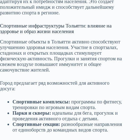
адаптируя их к потребностям населения. Это создает
положительный имидж и способствует дальнейшему
развитию спорта в регионе.
Спортивные инфраструктуры Тольятти: влияние на
здоровье и образ жизни населения
Спортивные объекты в Тольятти активно способствуют
улучшению здоровья населения. Участие в спортзалах,
стадионах и открытых площадках стимулирует
физическую активность. Прогулки и занятия спортом на
свежем воздухе повышают иммунитет и общее
самочувствие жителей.
Город предлагает ряд возможностей для активного
досуга:
Спортивные комплексы:
программы по фитнесу,
тренировки по игровым видам спорта.
Парки и скверы:
идеальны для бега, прогулок и
проведения активного отдыха с детьми.
Спортивные секции:
разнообразные направления
от единоборств до командных видов спорта.