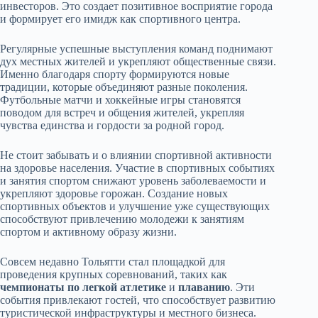
инвесторов. Это создает позитивное восприятие города
и формирует его имидж как спортивного центра.
Регулярные успешные выступления команд поднимают
дух местных жителей и укрепляют общественные связи.
Именно благодаря спорту формируются новые
традиции, которые объединяют разные поколения.
Футбольные матчи и хоккейные игры становятся
поводом для встреч и общения жителей, укрепляя
чувства единства и гордости за родной город.
Не стоит забывать и о влиянии спортивной активности
на здоровье населения. Участие в спортивных событиях
и занятия спортом снижают уровень заболеваемости и
укрепляют здоровье горожан. Создание новых
спортивных объектов и улучшение уже существующих
способствуют привлечению молодежи к занятиям
спортом и активному образу жизни.
Совсем недавно Тольятти стал площадкой для
проведения крупных соревнований, таких как
чемпионаты по легкой атлетике
и
плаванию
. Эти
события привлекают гостей, что способствует развитию
туристической инфраструктуры и местного бизнеса.